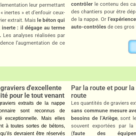
contrôler
le contenu des c
glementation leur permettant
des chantiers pour être dép
 inertes » et d’enfouir ceux-
de la nappe. Or
l’expérience
er extrait. Mais
le béton qui
auto-contrôles
de ces gros 
 inerte : il dégage au terme
.
Les analyses réalisées par
vidence l’augmentation de ce
graviers d'excellente
Par la route et pour la
ité pour le tout venant
route
Les quantités de graviers ext
raviers extraits de la nappe
sans commune mesure ave
vionnaire sont reconnus de
besoins de l’Ariège
, sont l
té exceptionnelle. Mais elles
souvent exportées par la 
nt à toutes sortes de bétons,
(
faute des équipem
 qu’ils devraient être réservés