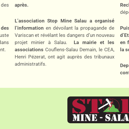
 des
après.
Rec
dép
L’association Stop Mine Salau a organisé
t
des
l’information
en dévoilant la propagande de
Pui
uste
Variscan et révélant les dangers d’un nouveau
d’E
dans
projet minier à Salau.
La mairie et les
en 
nt.
associations
Couflens-Salau Demain, le CEA,
la s
Henri Pézerat, ont agit auprès des tribunaux
administratifs.
Dep
cont