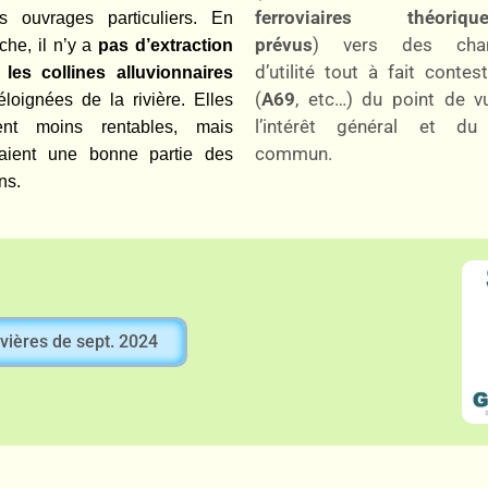
ferroviaires théoriqu
s ouvrages particuliers. En
prévus
) vers des chan
che, il n’y a
pas d’extraction
d’utilité tout à fait contes
les collines alluvionnaires
(
A69
, etc…) du point de v
éloignées de la rivière. Elles
l’intérêt général et du
ient moins rentables, mais
commun.
raient une bonne partie des
ns.
vières de sept. 2024