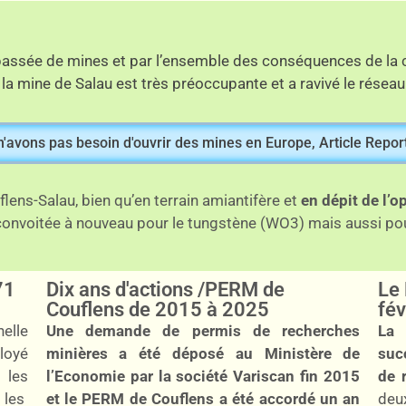
 passée de mines et par l’ensemble des conséquences de la c
 mine de Salau est très préoccupante et a ravivé le réseau
 n'avons pas besoin d'ouvrir des mines en Europe, Article Repo
ens-Salau, bien qu’en terrain amiantifère et
en dépit de l’
onvoitée à nouveau pour le tungstène (WO3) mais aussi pour
71
Dix ans d'actions /PERM de
Le 
Couflens de 2015 à 2025
fév
elle
Une demande de permis de recherches
La 
loyé
minières a été déposé au Ministère de
suc
 les
l’Economie par la société Variscan fin 2015
de 
 les
et le PERM de Couflens a été accordé un an
deu