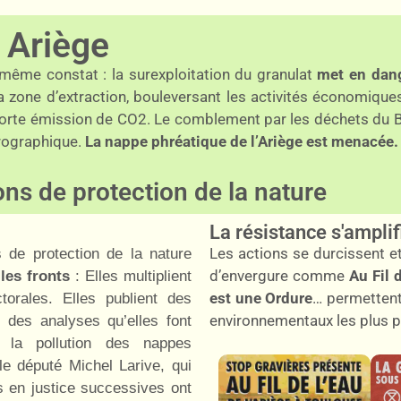
 Ariège
e même constat : la surexploitation du granulat
met en dang
a zone d’extraction, bouleversant les activités économiqu
 forte émission de CO2. Le comblement par les déchets du BT
rographique.
La nappe phréatique de l’Ariège est menacée.
ons de protection de la nature
La résistance s'amplif
Les actions se durcissent et
 de protection de la nature
d’envergure comme
Au Fil 
les fronts
: Elles multiplient
est une Ordure
… permettent
torales. Elles publient des
environnementaux les plus p
 des analyses qu’elles font
ur la pollution des nappes
 le député Michel Larive, qui
s en justice successives ont