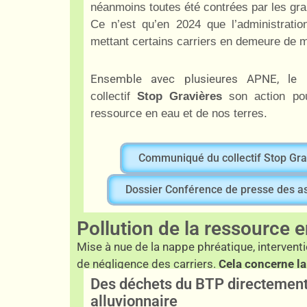
néanmoins toutes été contrées par les gr
Ce n’est qu’en 2024 que l’administrati
mettant certains carriers en demeure de m
Ensemble avec plusieures APNE, l
collectif
Stop Gravières
son action pou
ressource en eau et de nos terres.
Communiqué du collectif Stop Gra
Dossier Conférence de presse des a
Pollution de la ressource 
Mise à nue de la nappe phréatique, intervent
de négligence des carriers.
Cela concerne la
Des déchets du BTP directement
alluvionnaire