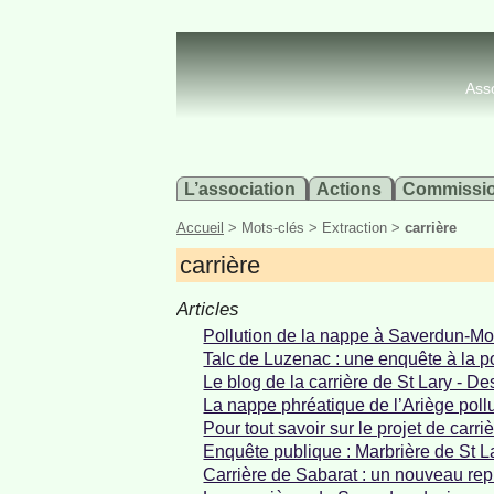
Asso
L’association
Actions
Commissi
Accueil
> Mots-clés > Extraction >
carrière
carrière
Articles
Pollution de la nappe à Saverdun-Mo
Talc de Luzenac : une enquête à la p
Le blog de la carrière de St Lary - D
La nappe phréatique de l’Ariège poll
Pour tout savoir sur le projet de carr
Enquête publique : Marbrière de St Lar
Carrière de Sabarat : un nouveau repr