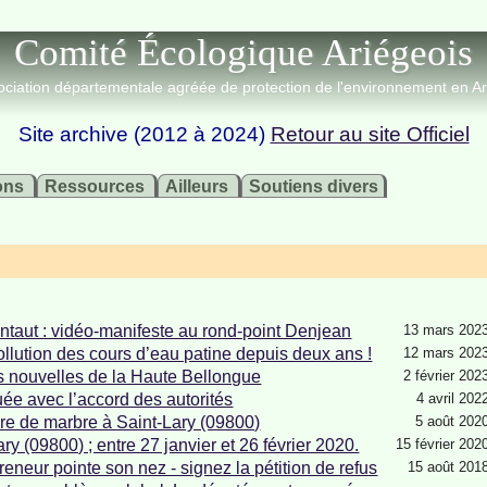
Comité Écologique Ariégeois
ciation départementale agréée de protection de l'environnement en A
Site archive (2012 à 2024)
Retour au site Officiel
ons
Ressources
Ailleurs
Soutiens divers
ntaut : vidéo-manifeste au rond-point Denjean
13 mars 202
ollution des cours d’eau patine depuis deux ans !
12 mars 202
es nouvelles de la Haute Bellongue
2 février 202
uée avec l’accord des autorités
4 avril 202
ière de marbre à Saint-Lary (09800)
5 août 202
y (09800) ; entre 27 janvier et 26 février 2020.
15 février 202
eneur pointe son nez - signez la pétition de refus
15 août 201