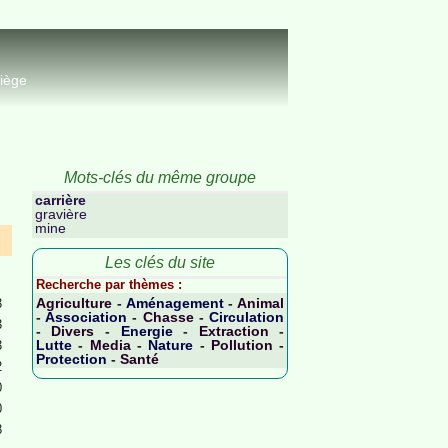
riège
Mots-clés du même groupe
carrière
gravière
mine
Les clés du site
Recherche par thèmes :
Agriculture
-
Aménagement
-
Animal
3
-
Association
-
Chasse
-
Circulation
3
-
Divers
-
Energie
-
Extraction
-
Lutte
-
Media
-
Nature
-
Pollution
-
3
Protection
-
Santé
2
0
0
8