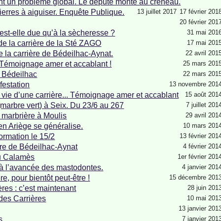
t un problème global. Le député monte au créneau.
pierres à aiguiser. Enquête Publique.
13 juillet 2017
17 février 201
20 février 201
est-elle due qu’à la sècheresse ?
31 mai 201
 la carrière de la Sté ZAGO
17 mai 201
e la carrière de Bédeilhac-Aynat.
22 avril 201
.. Témoignage amer et accablant !
25 mars 201
e Bédeilhac
22 mars 201
festation
13 novembre 201
n : vie d’une carrière... Témoignage amer et accablant
15 août 201
(marbre vert) à Seix. Du 23/6 au 267
7 juillet 201
 marbrière à Moulis
29 avril 201
en Ariège se généralise.
10 mars 201
ormation le 15/2
13 février 201
ière de Bédeilhac-Aynat
4 février 201
du Calamès
1er février 201
n à l’avancée des mastodontes.
4 janvier 201
e, pour bientôt peut-être !
15 décembre 201
es : c’est maintenant
28 juin 201
des Carrières
10 mai 201
13 janvier 201
s
7 janvier 201