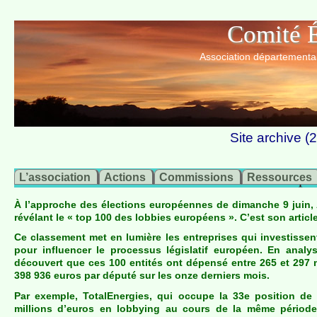
Comité É
Association départemental
Site archive 
Comment les lobbies actionnent nos élus europée
L’association
Actions
Commissions
Ressources
À l’approche des élections européennes de dimanche 9 juin, 
révélant le « top 100 des lobbies européens ». C’est son artic
Ce classement met en lumière les entreprises qui investiss
pour influencer le processus législatif européen. En analy
découvert que ces 100 entités ont dépensé entre 265 et 297 m
398 936 euros par député
sur les onze derniers mois.
Par exemple, TotalEnergies, qui occupe la 33e position de
millions d’euros en lobbying au cours de la même période,