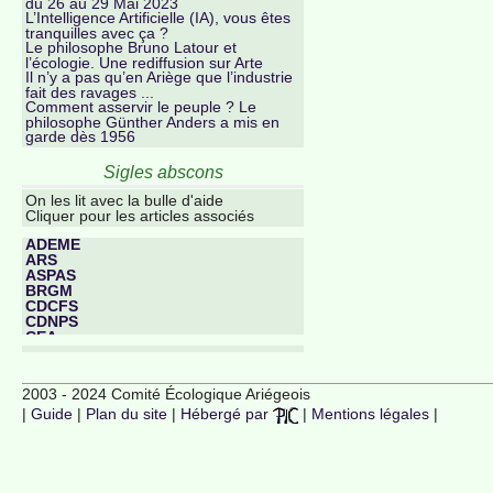
du 26 au 29 Mai 2023
L’Intelligence Artificielle (IA), vous êtes
tranquilles avec ça ?
Le philosophe Bruno Latour et
l’écologie. Une rediffusion sur Arte
Il n’y a pas qu’en Ariège que l’industrie
fait des ravages ...
Comment asservir le peuple ? Le
philosophe Günther Anders a mis en
garde dès 1956
Sigles abscons
On les lit avec la bulle d'aide
Cliquer pour les articles associés
ADEME
ARS
ASPAS
BRGM
CDCFS
CDNPS
CEA
CESEA
CGDD
CIDO
2003 - 2024 Comité Écologique Ariégeois
CLCS
|
Guide
|
Plan du site
|
Hébergé par
|
Mentions légales
|
CLIC
CLIS
CNDASPE
CNPN
CNRS
CODERST