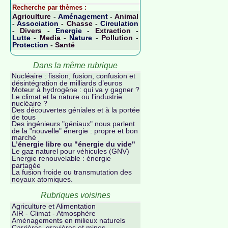
Recherche par thèmes :
Agriculture
-
Aménagement
-
Animal
-
Association
-
Chasse
-
Circulation
-
Divers
-
Energie
-
Extraction
-
Lutte
-
Media
-
Nature
-
Pollution
-
Protection
-
Santé
Dans la même rubrique
Nucléaire : fission, fusion, confusion et
désintégration de milliards d’euros
Moteur à hydrogène : qui va y gagner ?
Le climat et la nature ou l’industrie
nucléaire ?
Des découvertes géniales et à la portée
de tous
Des ingénieurs "géniaux" nous parlent
de la "nouvelle" énergie : propre et bon
marché
L’énergie libre ou "énergie du vide"
Le gaz naturel pour véhicules (GNV)
Energie renouvelable : énergie
partagée
La fusion froide ou transmutation des
noyaux atomiques.
Rubriques voisines
Agriculture et Alimentation
AIR - Climat - Atmosphère
Aménagements en milieux naturels
Carrières, gravières et mines