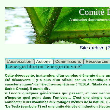
Comité É
Association départemental
Site archive 
L’association
Actions
Commissions
Ressources
Mystification ou énergie d’avenir ?
L’énergie libre ou "énergie du vide"
Cette découverte, inattendue, d’un surplus d’énergie dans u
été découverte il y a plus d’un siècle, par un scientifiq
caractéristiques* de l’électro-magnétisme : TESLA, Nikola de 
Serbo-Croate). Il aurait dit :
« Encore quelques générations qui passent, et nos machin
n’importe quel point dans l’univers… C’est une simple qu
connecter leurs machines aux rouages mêmes de la nature. » –
*Le Tesla (symbole T) est une unité dérivée d’induction élect