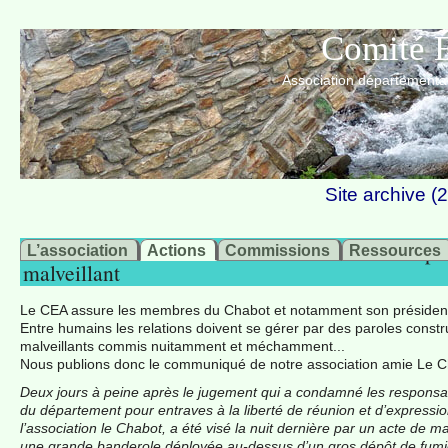
Comité É
Association départemental
Site archive 
Le Président de l’association "le Chabot" visé pa
L’association
Actions
Commissions
Ressources
malveillant
Le CEA assure les membres du Chabot et notamment son président, 
Entre humains les relations doivent se gérer par des paroles const
malveillants commis nuitamment et méchamment...
Nous publions donc le communiqué de notre association amie Le Ch
Deux jours à peine après le jugement qui a condamné les responsab
du département pour entraves à la liberté de réunion et d’express
l’association le Chabot, a été visé la nuit dernière par un acte de mal
une grande banderole déployée au-dessus d’un gros dépôt de fumier 