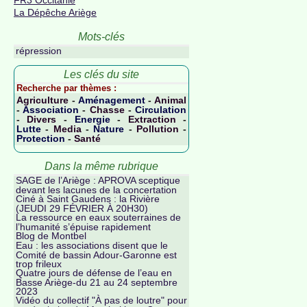
La Dépêche Ariège
Mots-clés
répression
Les clés du site
Recherche par thèmes :
Agriculture
-
Aménagement
-
Animal
-
Association
-
Chasse
-
Circulation
-
Divers
-
Energie
-
Extraction
-
Lutte
-
Media
-
Nature
-
Pollution
-
Protection
-
Santé
Dans la même rubrique
SAGE de l’Ariège : APROVA sceptique
devant les lacunes de la concertation
Ciné à Saint Gaudens : la Rivière
(JEUDI 29 FÉVRIER À 20H30)
La ressource en eaux souterraines de
l’humanité s’épuise rapidement
Blog de Montbel
Eau : les associations disent que le
Comité de bassin Adour-Garonne est
trop frileux
Quatre jours de défense de l’eau en
Basse Ariège-du 21 au 24 septembre
2023
Vidéo du collectif "À pas de loutre" pour